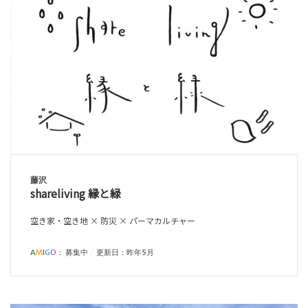
藤沢
shareliving 縁と緑
空き家・空き地 × 防災 × パーマカルチャー
A
M
I
G
O
：
募集中
更新日：昨年5月