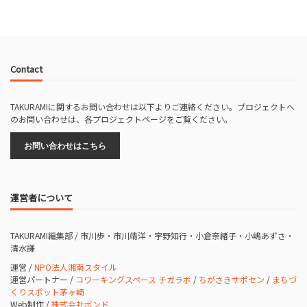
Contact
TAKURAMIに関するお問い合わせは以下よりご連絡ください。プロジェクトへ
のお問い合わせは、各プロジェクトページをご覧ください。
お問い合わせはこちら
運営者について
TAKURAMI編集部 / 市川歩・市川靖洋・宇野知行・小倉奈緒子・小嶋あずさ・
清水謙
運営 /
NPO法人湘南スタイル
運営パートナー /
コワーキングスペース チガラボ
/
ちがさきサポセン
/
まちづ
くりスポット茅ヶ崎
Web制作 /
株式会社ボンド