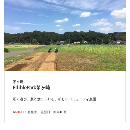
茅ヶ崎
EdiblePark茅ヶ崎
畑で遊び、農と食にふれる、新しいコミュニティ農園
A
M
I
G
O
：
募集中
更新日：昨年10月