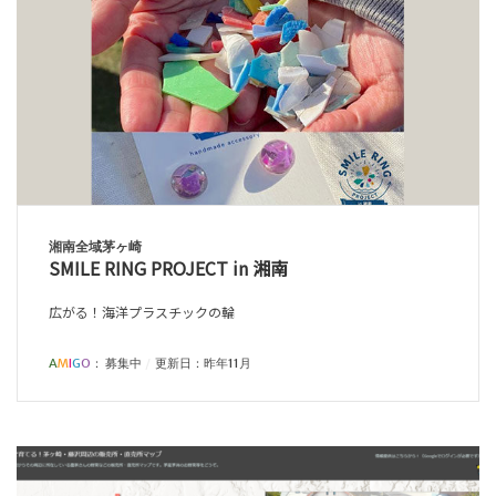
湘南全域茅ヶ崎
SMILE RING PROJECT in 湘南
広がる！海洋プラスチックの輪
A
M
I
G
O
：
募集中
更新日：昨年11月