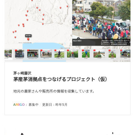
茅ヶ崎藤沢
茅産茅消拠点をつなげるプロジェクト（仮）
地元の農家さんや販売所の情報を収集しています。
A
M
I
G
O
：
募集中
更新日：昨年5月