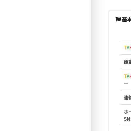
基
T
A
始
T
A
ー
連
ホ
SN