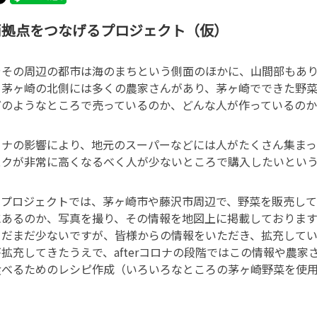
消拠点をつなげるプロジェクト（仮）
やその周辺の都市は海のまちという側面のほかに、山間部もあり
、茅ヶ崎の北側には多くの農家さんがあり、茅ヶ崎でできた野菜
どのようなところで売っているのか、どんな人が作っているのか
ロナの影響により、地元のスーパーなどには人がたくさん集まっ
スクが非常に高くなるべく人が少ないところで購入したいとい
本プロジェクトでは、茅ヶ崎市や藤沢市周辺で、野菜を販売し
にあるのか、写真を撮り、その情報を地図上に掲載しております
まだまだ少ないですが、皆様からの情報をいただき、拡充してい
拡充してきたうえで、afterコロナの段階ではこの情報や農家
食べるためのレシピ作成（いろいろなところの茅ヶ崎野菜を使