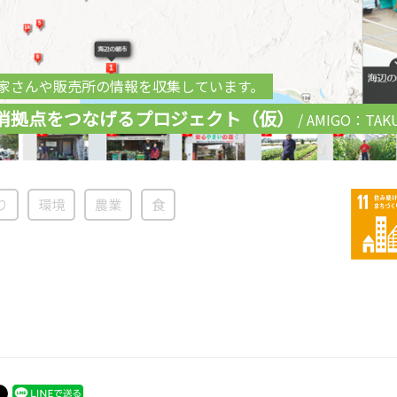
家さんや販売所の情報を収集しています。
消拠点をつなげるプロジェクト（仮）
/ AMIGO：TAK
り
環境
農業
食