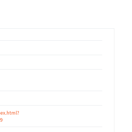
）
ex.html?
a9