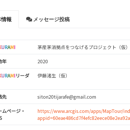
本情報
メッセージ投稿
K
U
R
A
M
I
茅産茅消拠点をつなげるプロジェクト（仮
動年
2020
K
U
R
A
M
I
リーダ
伊藤渚生（仮）
絡先
siton20tijarafe@gmail.com
ームページ・
https://www.arcgis.com/apps/MapTour/ind
S
appid=60eae486cd7f4efc82eece08e2ea92