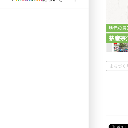
地元の農
茅産茅
まちづく