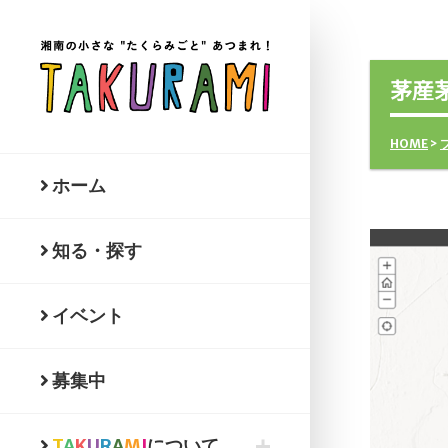
茅産
HOME
>
ホーム
知る・探す
イベント
募集中
T
A
K
U
R
A
M
I
について