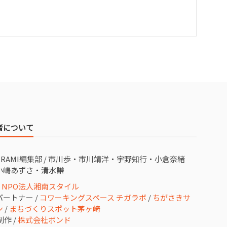
者について
URAMI編集部 / 市川歩・市川靖洋・宇野知行・小倉奈緒
小嶋あずさ・清水謙
/
NPO法人湘南スタイル
ートナー /
コワーキングスペース チガラボ
/
ちがさきサ
ン
/
まちづくりスポット茅ヶ崎
制作 /
株式会社ボンド